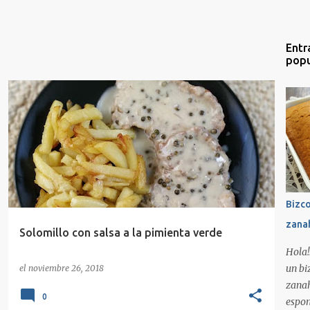
Entr
popu
SALADO
SALSA PIMIENTA VERDE
+
3
Bizc
zana
Solomillo con salsa a la pimienta verde
Hola!
un bi
el
noviembre 26, 2018
zanah
0
espon