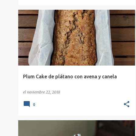
AVENA ESGIR
BIZCOCHO
CANELA
DULCE
+
9
Plum Cake de plátano con avena y canela
el
noviembre 22, 2018
0
AGUACATE
CHOCOLATE
DULCE
+
8