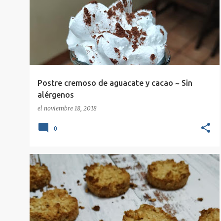
Postre cremoso de aguacate y cacao ~ Sin
alérgenos
el
noviembre 18, 2018
0
COOKIES
DULCE
GALLETAS
+
6