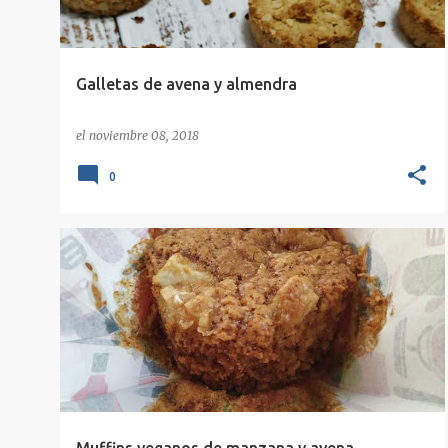
Galletas de avena y almendra
el
noviembre 08, 2018
0
DULCE
MANZANA
MUFFINS
+
2