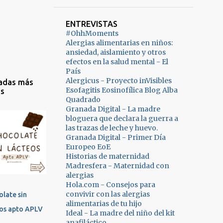
ntos que nos
 poder tomar
6
agosto 2020
aron en octubre
o
10
julio 2020
aber
ENTREVISTAS
s sustituir por
#OhhMoments
rado de la
 de puré de
9
junio 2020
Alergias alimentarias en niños:
gitis
ana -150ml de
ansiedad, aislamiento y otros
7
mayo 2020
o,soja,frutos
efectos en la salud mental - El
a vegetal
País
 y gluten) y
, arroz...)
6
abril 2020
Alergicus - Proyecto inVisibles
adas más
vez hemos
r de harina
Esofagitis Eosinofílica Blog Alba
as
5
marzo 2020
o con síntomas,
ral (yo he
Quadrado
 de barriga,
Granada Digital - La madre
3
febrero 2020
ado de espelta
bloguera que declara la guerra a
s ojeras...así
avena) -1 sobre
7
enero 2020
las trazas de leche y huevo.
or ahora nos
vadura -1
Granada Digital - Primer Día
mos a despedir
4
diciembre 2019
rada de
Europeo EoE
uevo,
Historias de maternidad
cto de vainilla
12
noviembre 2019
Madresfera - Maternidad con
mos que es el
nal) ...
alergias
nto que ha
14
octubre 2019
Hola.com - Consejos para
o que empeore
convivir con las alergias
late sin
7
septiembre 2019
bién le haya
alimentarias de tu hijo
eos apto APLV
Ideal - La madre del niño del kit
7
agosto 2019
do la colítis
anafiláctico