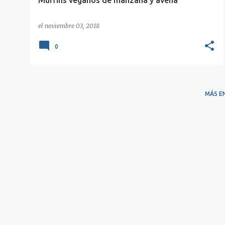
Muffins veganos de manzana y avena
el
noviembre 03, 2018
0
MÁS E