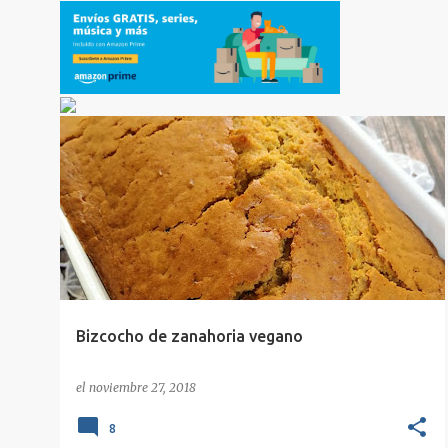
APLV
BIZCOCHO
CARROT CAKE
DULCE
+
7
Bizcocho de zanahoria vegano
el
noviembre 27, 2018
8