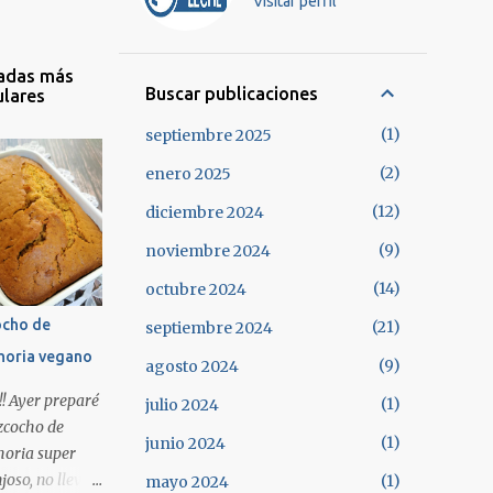
Visitar perfil
adas más
Buscar publicaciones
lares
1
septiembre 2025
2
enero 2025
12
diciembre 2024
9
noviembre 2024
14
octubre 2024
ocho de
21
septiembre 2024
horia vegano
9
agosto 2024
!! Ayer preparé
1
julio 2024
zcocho de
1
junio 2024
oria super
joso, no lleva
1
mayo 2024