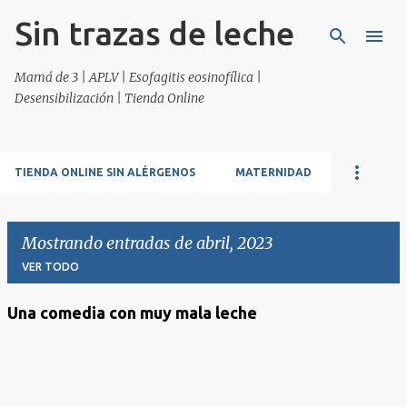
Sin trazas de leche
Ir al contenido principal
Mamá de 3 | APLV | Esofagitis eosinofílica |
Desensibilización | Tienda Online
TIENDA ONLINE SIN ALÉRGENOS
MATERNIDAD
Mostrando entradas de abril, 2023
VER TODO
Una comedia con muy mala leche
E
n
t
r