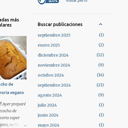
Visitar perfil
adas más
Buscar publicaciones
lares
1
septiembre 2025
2
enero 2025
12
diciembre 2024
9
noviembre 2024
14
octubre 2024
ocho de
21
septiembre 2024
horia vegano
9
agosto 2024
!! Ayer preparé
1
julio 2024
zcocho de
1
junio 2024
oria super
joso, no lleva
1
mayo 2024