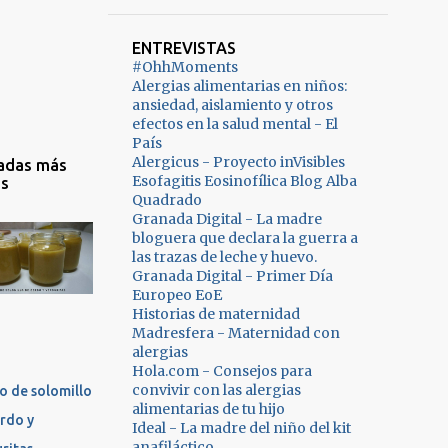
ntos que nos
 poder tomar
6
agosto 2020
aron en octubre
o
10
julio 2020
aber
ENTREVISTAS
s sustituir por
#OhhMoments
rado de la
 de puré de
9
junio 2020
Alergias alimentarias en niños:
gitis
ana -150ml de
ansiedad, aislamiento y otros
7
mayo 2020
o,soja,frutos
efectos en la salud mental - El
a vegetal
País
 y gluten) y
, arroz...)
6
abril 2020
Alergicus - Proyecto inVisibles
adas más
vez hemos
r de harina
Esofagitis Eosinofílica Blog Alba
as
5
marzo 2020
o con síntomas,
ral (yo he
Quadrado
 de barriga,
Granada Digital - La madre
3
febrero 2020
ado de espelta
bloguera que declara la guerra a
s ojeras...así
avena) -1 sobre
7
enero 2020
las trazas de leche y huevo.
or ahora nos
vadura -1
Granada Digital - Primer Día
mos a despedir
4
diciembre 2019
rada de
Europeo EoE
uevo,
Historias de maternidad
cto de vainilla
12
noviembre 2019
Madresfera - Maternidad con
mos que es el
nal) ...
alergias
nto que ha
14
octubre 2019
Hola.com - Consejos para
o que empeore
convivir con las alergias
o de solomillo
7
septiembre 2019
bién le haya
alimentarias de tu hijo
rdo y
Ideal - La madre del niño del kit
7
agosto 2019
do la colítis
anafiláctico