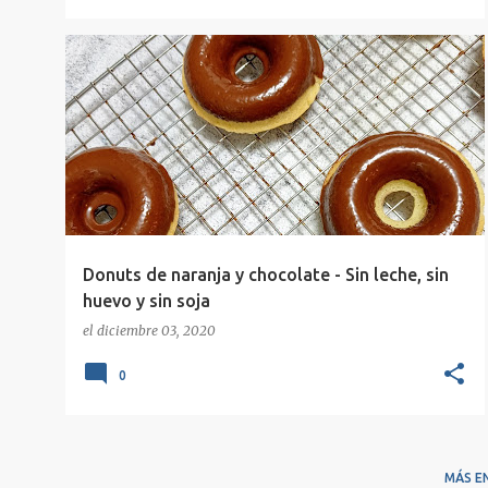
DONUTS
DONUTS VEGANOS
DULCE
+
3
Donuts de naranja y chocolate - Sin leche, sin
huevo y sin soja
el
diciembre 03, 2020
0
MÁS E