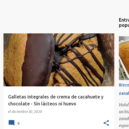
Entr
popu
DULCE
GALLETAS
GALLETAS DE CACAHUETE
+
4
Bizc
zana
Galletas integrales de crema de cacahuete y
chocolate - Sin lácteos ni huevo
Hola!
un bi
el
diciembre 10, 2020
zanah
0
espon