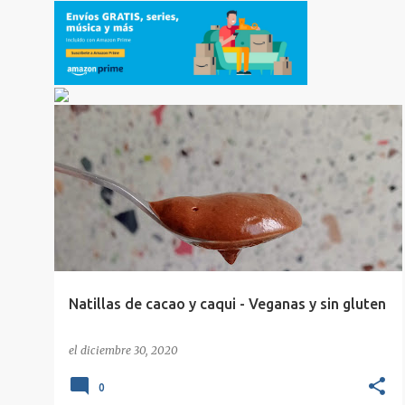
CAQUI
DULCE
NATILLAS DE CAQUI
+
8
Natillas de cacao y caqui - Veganas y sin gluten
el
diciembre 30, 2020
0