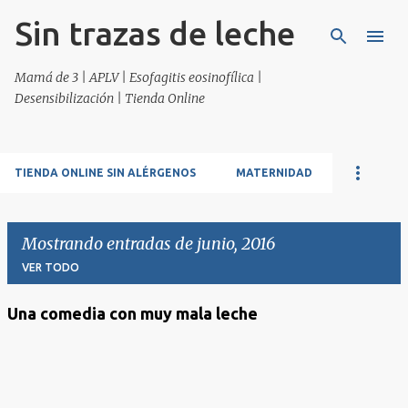
Sin trazas de leche
Ir al contenido principal
Mamá de 3 | APLV | Esofagitis eosinofílica |
Desensibilización | Tienda Online
TIENDA ONLINE SIN ALÉRGENOS
MATERNIDAD
Mostrando entradas de junio, 2016
VER TODO
Una comedia con muy mala leche
E
n
t
r