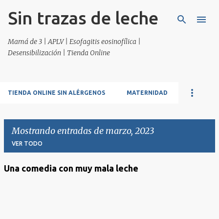
Sin trazas de leche
Ir al contenido principal
Mamá de 3 | APLV | Esofagitis eosinofílica |
Desensibilización | Tienda Online
TIENDA ONLINE SIN ALÉRGENOS
MATERNIDAD
Mostrando entradas de marzo, 2023
VER TODO
Una comedia con muy mala leche
E
n
t
r