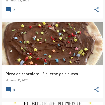
el
marzo 22, 2023
2
Pizza de chocolate - Sin leche y sin huevo
el
marzo 14, 2023
0