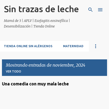
Sin trazas de leche
Ir al contenido principal
Mamá de 3 | APLV | Esofagitis eosinofílica |
Desensibilización | Tienda Online
TIENDA ONLINE SIN ALÉRGENOS
MATERNIDAD
Mostrando entradas de noviembre, 2024
VER TODO
Una comedia con muy mala leche
E
n
t
r