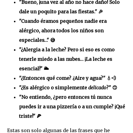
"Bueno, ¡una vez al año no hace daño! Solo
dale un poquito para las fiestas." 🎉
"Cuando éramos pequeños nadie era
alérgico, ahora todos los niños son
especiales…" 😅
"¿Alergia a la leche? Pero si eso es como
tenerle miedo a las nubes… ¡La leche es
esencial!" 🌥️
"¿Entonces qué come? ¿Aire y agua?" 💧💨
"¿Es alérgico o simplemente
delicado
?" 🙃
"No entiendo, ¿pero entonces tú nunca
puedes ir a una pizzería o a un cumple? ¡Qué
triste!" 🍕
Estas son solo algunas de las frases que he