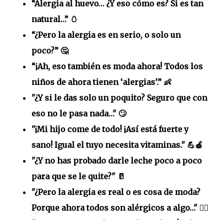
“Alergia al huevo… ¿Y eso cómo es? Si es tan
natural…” 🥚
“¿Pero la alergia es en serio, o solo un
poco?” 🤔
“¡Ah, eso también es moda ahora! Todos los
niños de ahora tienen ‘alergias’.” 👶
"¿Y si le das solo un poquito? Seguro que con
eso no le pasa nada…" 🙄
"¡Mi hijo come de todo! ¡Así está fuerte y
sano! Igual el tuyo necesita vitaminas." 💪🍎
"¿Y no has probado darle leche poco a poco
para que se le quite?" 🥛
"¿Pero la alergia es real o es cosa de moda?
Porque ahora todos son alérgicos a algo…" 🤷‍♀️