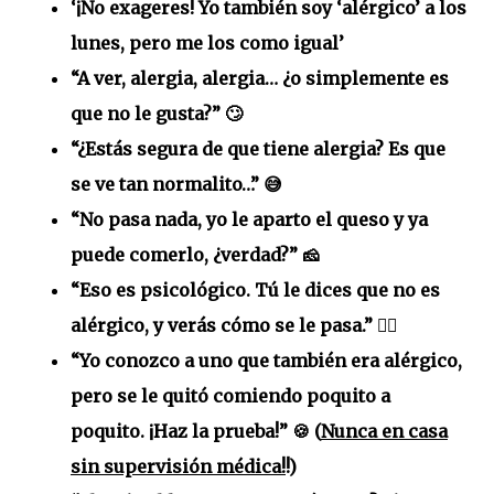
‘¡No exageres! Yo también soy ‘alérgico’ a los
lunes, pero me los como igual’
“A ver, alergia, alergia… ¿o simplemente es
que no le gusta?” 🙄
“¿Estás segura de que tiene alergia? Es que
se ve tan normalito…” 😅
“No pasa nada, yo le aparto el queso y ya
puede comerlo, ¿verdad?” 🧀
“Eso es psicológico. Tú le dices que no es
alérgico, y verás cómo se le pasa.” 💆‍♀️
“Yo conozco a uno que también era alérgico,
pero se le quitó comiendo poquito a
poquito. ¡Haz la prueba!” 🍪 (
Nunca en casa
sin supervisión médica!
!)