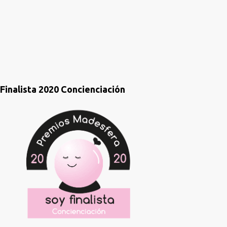
o
s
Finalista 2020 Concienciación