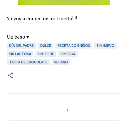
Yo voy a comerme un trocito!!!!
Un beso ♥
DÍA DEL PADRE
DULCE
RECETA CON NIÑOS
SIN HUEVO
SIN LACTOSA
SIN LECHE
SIN SOJA
TARTA DE CHOCOLATE
VEGANO
C
o
m
e