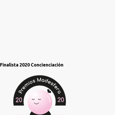
a
r
i
o
s
Finalista 2020 Concienciación