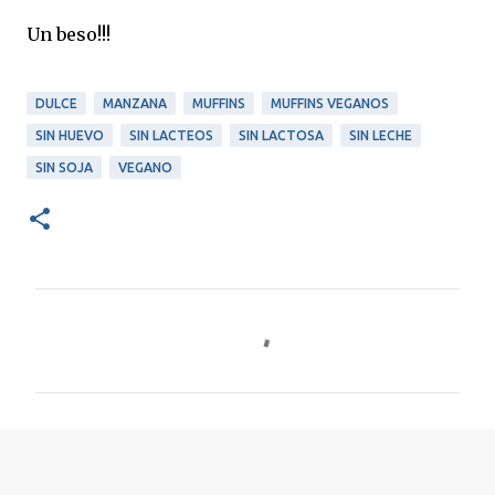
Un beso!!!
DULCE
MANZANA
MUFFINS
MUFFINS VEGANOS
SIN HUEVO
SIN LACTEOS
SIN LACTOSA
SIN LECHE
SIN SOJA
VEGANO
C
o
m
e
n
t