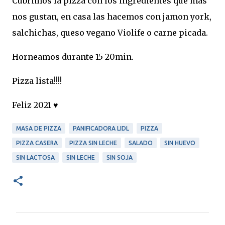
Cubrimos la pizza con los ingredientes que mas
nos gustan, en casa las hacemos con jamon york,
salchichas, queso vegano Violife o carne picada.
Horneamos durante 15-20min.
Pizza lista!!!!
Feliz 2021 ♥
MASA DE PIZZA
PANIFICADORA LIDL
PIZZA
PIZZA CASERA
PIZZA SIN LECHE
SALADO
SIN HUEVO
SIN LACTOSA
SIN LECHE
SIN SOJA