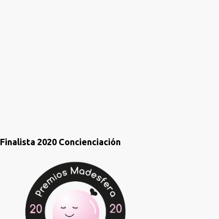
t
a
r
i
o
s
Finalista 2020 Concienciación