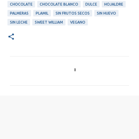
CHOCOLATE
CHOCOLATE BLANCO
DULCE
HOJALDRE
PALMERAS
PLAMIL
SIN FRUTOS SECOS
SIN HUEVO
SIN LECHE
SWEET WILLIAM
VEGANO
C
o
m
e
n
t
a
r
i