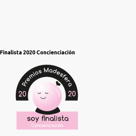
o
s
Finalista 2020 Concienciación