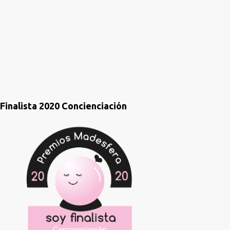
i
o
s
Finalista 2020 Concienciación