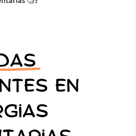
ntarias 🧐❓