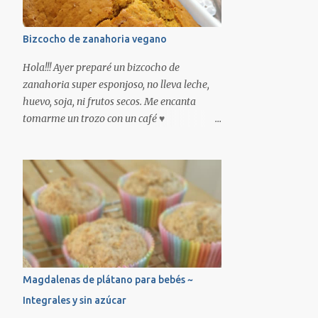
Bizcocho de zanahoria vegano
Hola!!! Ayer preparé un bizcocho de
zanahoria super esponjoso, no lleva leche,
huevo, soja, ni frutos secos. Me encanta
tomarme un trozo con un café ♥
INGREDIENTES: -3 zanahorias -200ml de
bebida vegetal (yo he usado de avena)
-50ml de aceite de girasol -200gr de harina
-100gr de azúcar moreno -1 sobre de
levadura Molino Real * -2 gotas de aroma
de vainilla Chefdelice * *Productos
disponibles en nuestra tienda online.
Encendemos el horno a 180º con calor
arriba y abajo. Pelamos las zanahorias y las
Magdalenas de plátano para bebés ~
troceamos, las ponemos en el vaso de la
Integrales y sin azúcar
batidora junto la bebida vegetal, el aceite y