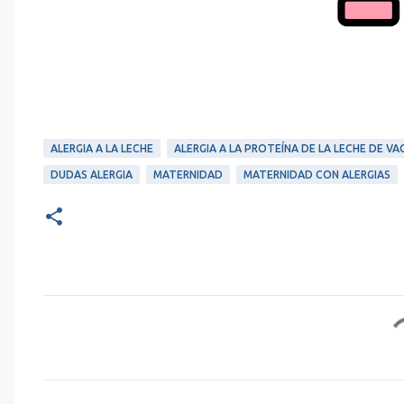
ALERGIA A LA LECHE
ALERGIA A LA PROTEÍNA DE LA LECHE DE VA
DUDAS ALERGIA
MATERNIDAD
MATERNIDAD CON ALERGIAS
C
o
m
e