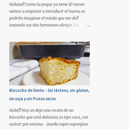
el aroma de vainilla, trituramos. En un bol
Holaaa!! Como la peque ya tiene 10 meses
ponemos la harina, el azúcar y la levadura,
vamos a empezar a introducir el huevo, os
agregamos la mezcla de la batidora y
podréis imaginar el miedo que me da!!
movemos. Preparamos una bandeja de
teniendo sus dos hermanos alergia. En
horno engrasada con margarina vegetal y
teoría se empieza por la yema cocida, luego
vertemos la masa. Horneamos unos 42min.
la clara...pero esa teoría en casa nos la
aprox hasta que al pinchar con un palillo
hemos saltado, ya que sus hermanos la
salga limpio. ¿Os guardo un trozo? Besos!!!!
única manera que han llegado a tolerarlo ha
sido horneado (en el caso de Adrián tras una
desensibilicación lo tolera cocinado)
directamente vamos a probar un primer
contacto con éstas magdalenas que llevan
huevo. No quiere decir que vosotros lo
Bizcocho de limón - Sin lácteos, sin gluten,
tengáis que hacer así, siempre seguid las
sin soja y sin frutos secos
indicaciones de vuestro pediatra/alergólogo.
INGREDIENTES: -2 plátanos grandes bien
Hola!!! Hoy os dejo una receta de un
maduros -2 huevos grandes (talla L) de
bizcocho que está delicioso, es tipo coca, con
gallinas felices :) *En el caso de no poder
azúcar por encima. Queda super esponjoso
tomar huevo podéis sustituir por 150gr de