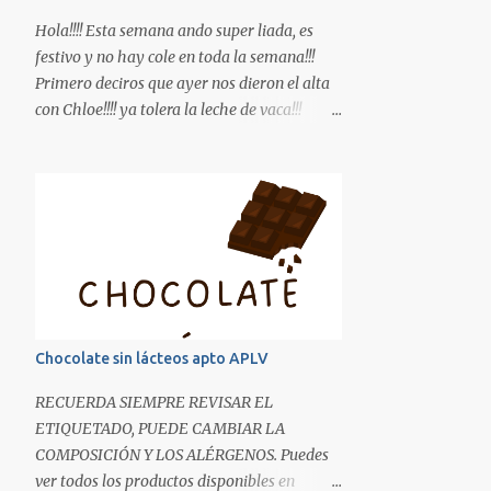
Hola!!!! Esta semana ando super liada, es
festivo y no hay cole en toda la semana!!!
Primero deciros que ayer nos dieron el alta
con Chloe!!!! ya tolera la leche de vaca!!!
Estamos que no nos lo creemos, no sabéis la
ilusión que me hizo comprar una lata de
leche de fórmula!! Bueno os dejo una receta
de potitos, hemos introducido ya el cerdo.
INGREDIENTES: Para 5 potitos de unos
120gr. -3 filetes de solomillo de cerdo -1
zanahoria -1 patata mediana -1 tomate -1/2
calabacín -1 trozo de puerro -1 trozo de
calabaza -Aceite de oliva Pelamos la
Chocolate sin lácteos apto APLV
verdura, la lavamos y la troceamos en trozos
pequeños, la ponemos en una olla junto con
RECUERDA SIEMPRE REVISAR EL
el solomillo, cubrimos de agua, una vez
ETIQUETADO, PUEDE CAMBIAR LA
arranque a hervir dejamos unos 15min.
COMPOSICIÓN Y LOS ALÉRGENOS. Puedes
(comprobamos que la patata esté blandita)
ver todos los productos disponibles en