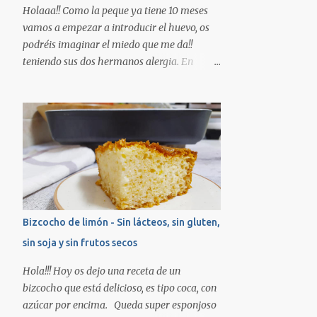
el aroma de vainilla, trituramos. En un bol
Holaaa!! Como la peque ya tiene 10 meses
ponemos la harina, el azúcar y la levadura,
vamos a empezar a introducir el huevo, os
agregamos la mezcla de la batidora y
podréis imaginar el miedo que me da!!
movemos. Preparamos una bandeja de
teniendo sus dos hermanos alergia. En
horno engrasada con margarina vegetal y
teoría se empieza por la yema cocida, luego
vertemos la masa. Horneamos unos 42min.
la clara...pero esa teoría en casa nos la
aprox hasta que al pinchar con un palillo
hemos saltado, ya que sus hermanos la
salga limpio. ¿Os guardo un trozo? Besos!!!!
única manera que han llegado a tolerarlo ha
sido horneado (en el caso de Adrián tras una
desensibilicación lo tolera cocinado)
directamente vamos a probar un primer
contacto con éstas magdalenas que llevan
huevo. No quiere decir que vosotros lo
Bizcocho de limón - Sin lácteos, sin gluten,
tengáis que hacer así, siempre seguid las
sin soja y sin frutos secos
indicaciones de vuestro pediatra/alergólogo.
INGREDIENTES: -2 plátanos grandes bien
Hola!!! Hoy os dejo una receta de un
maduros -2 huevos grandes (talla L) de
bizcocho que está delicioso, es tipo coca, con
gallinas felices :) *En el caso de no poder
azúcar por encima. Queda super esponjoso
tomar huevo podéis sustituir por 150gr de