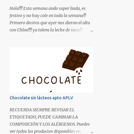
Hola!!!! Esta semana ando super liada, es
festivo y no hay cole en toda la semana!!!
Primero deciros que ayer nos dieron el alta
con Chloe!!!! ya tolera la leche de vaca!!!
Estamos que no nos lo creemos, no sabéis la
ilusión que me hizo comprar una lata de
leche de fórmula!! Bueno os dejo una receta
de potitos, hemos introducido ya el cerdo.
INGREDIENTES: Para 5 potitos de unos
120gr. -3 filetes de solomillo de cerdo -1
zanahoria -1 patata mediana -1 tomate -1/2
calabacín -1 trozo de puerro -1 trozo de
calabaza -Aceite de oliva Pelamos la
Chocolate sin lácteos apto APLV
verdura, la lavamos y la troceamos en trozos
pequeños, la ponemos en una olla junto con
RECUERDA SIEMPRE REVISAR EL
el solomillo, cubrimos de agua, una vez
ETIQUETADO, PUEDE CAMBIAR LA
arranque a hervir dejamos unos 15min.
COMPOSICIÓN Y LOS ALÉRGENOS. Puedes
(comprobamos que la patata esté blandita)
ver todos los productos disponibles en