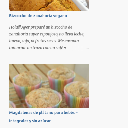
Bizcocho de zanahoria vegano
Hola!!! Ayer preparé un bizcocho de
zanahoria super esponjoso, no lleva leche,
huevo, soja, ni frutos secos. Me encanta
tomarme un trozo con un café ♥
INGREDIENTES: -3 zanahorias -200ml de
bebida vegetal (yo he usado de avena)
-50ml de aceite de girasol -200gr de harina
-100gr de azúcar moreno -1 sobre de
levadura Molino Real * -2 gotas de aroma
de vainilla Chefdelice * *Productos
disponibles en nuestra tienda online.
Encendemos el horno a 180º con calor
arriba y abajo. Pelamos las zanahorias y las
Magdalenas de plátano para bebés ~
troceamos, las ponemos en el vaso de la
Integrales y sin azúcar
batidora junto la bebida vegetal, el aceite y