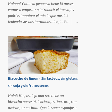
el aroma de vainilla, trituramos. En un bol
Holaaa!! Como la peque ya tiene 10 meses
ponemos la harina, el azúcar y la levadura,
vamos a empezar a introducir el huevo, os
agregamos la mezcla de la batidora y
podréis imaginar el miedo que me da!!
movemos. Preparamos una bandeja de
teniendo sus dos hermanos alergia. En
horno engrasada con margarina vegetal y
teoría se empieza por la yema cocida, luego
vertemos la masa. Horneamos unos 42min.
la clara...pero esa teoría en casa nos la
aprox hasta que al pinchar con un palillo
hemos saltado, ya que sus hermanos la
salga limpio. ¿Os guardo un trozo? Besos!!!!
única manera que han llegado a tolerarlo ha
sido horneado (en el caso de Adrián tras una
desensibilicación lo tolera cocinado)
directamente vamos a probar un primer
contacto con éstas magdalenas que llevan
huevo. No quiere decir que vosotros lo
Bizcocho de limón - Sin lácteos, sin gluten,
tengáis que hacer así, siempre seguid las
sin soja y sin frutos secos
indicaciones de vuestro pediatra/alergólogo.
INGREDIENTES: -2 plátanos grandes bien
Hola!!! Hoy os dejo una receta de un
maduros -2 huevos grandes (talla L) de
bizcocho que está delicioso, es tipo coca, con
gallinas felices :) *En el caso de no poder
azúcar por encima. Queda super esponjoso
tomar huevo podéis sustituir por 150gr de