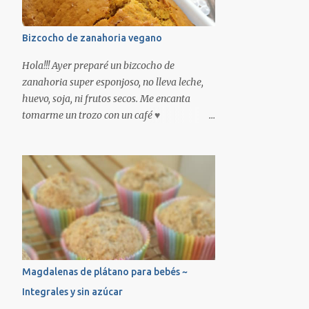
Bizcocho de zanahoria vegano
Hola!!! Ayer preparé un bizcocho de
zanahoria super esponjoso, no lleva leche,
huevo, soja, ni frutos secos. Me encanta
tomarme un trozo con un café ♥
INGREDIENTES: -3 zanahorias -200ml de
bebida vegetal (yo he usado de avena)
-50ml de aceite de girasol -200gr de harina
-100gr de azúcar moreno -1 sobre de
levadura Molino Real * -2 gotas de aroma
de vainilla Chefdelice * *Productos
disponibles en nuestra tienda online.
Encendemos el horno a 180º con calor
arriba y abajo. Pelamos las zanahorias y las
Magdalenas de plátano para bebés ~
troceamos, las ponemos en el vaso de la
Integrales y sin azúcar
batidora junto la bebida vegetal, el aceite y