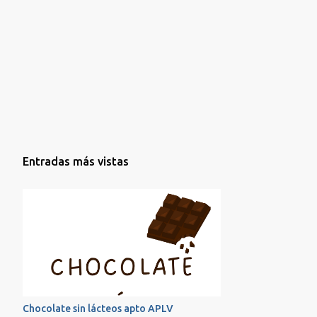
la receta que seguro que os va a encantar!!! ...
Entradas más vistas
Chocolate sin lácteos apto APLV