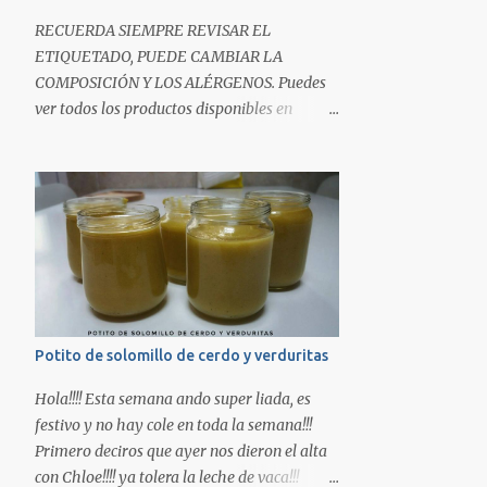
RECUERDA SIEMPRE REVISAR EL
ETIQUETADO, PUEDE CAMBIAR LA
COMPOSICIÓN Y LOS ALÉRGENOS. Puedes
ver todos los productos disponibles en
nuestra tienda online especializada en
alergias pinchando AQUÍ.
Potito de solomillo de cerdo y verduritas
Hola!!!! Esta semana ando super liada, es
festivo y no hay cole en toda la semana!!!
Primero deciros que ayer nos dieron el alta
con Chloe!!!! ya tolera la leche de vaca!!!