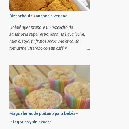
Bizcocho de zanahoria vegano
Hola!!! Ayer preparé un bizcocho de
zanahoria super esponjoso, no lleva leche,
huevo, soja, ni frutos secos. Me encanta
tomarme un trozo con un café ♥
INGREDIENTES: -3 zanahorias -200ml de
bebida vegetal (yo he usado de avena)
-50ml de aceite de girasol -200gr de harina
-100gr de azúcar moreno -1 sobre de
levadura Molino Real * -2 gotas de aroma
de vainilla Chefdelice * *Productos
disponibles en nuestra tienda online.
Encendemos el horno a 180º con calor
arriba y abajo. Pelamos las zanahorias y las
Magdalenas de plátano para bebés ~
troceamos, las ponemos en el vaso de la
Integrales y sin azúcar
batidora junto la bebida vegetal, el aceite y