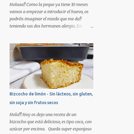
el aroma de vainilla, trituramos. En un bol
Holaaa!! Como la peque ya tiene 10 meses
ponemos la harina, el azúcar y la levadura,
vamos a empezar a introducir el huevo, os
agregamos la mezcla de la batidora y
podréis imaginar el miedo que me da!!
movemos. Preparamos una bandeja de
teniendo sus dos hermanos alergia. En
horno engrasada con margarina vegetal y
teoría se empieza por la yema cocida, luego
vertemos la masa. Horneamos unos 42min.
la clara...pero esa teoría en casa nos la
aprox hasta que al pinchar con un palillo
hemos saltado, ya que sus hermanos la
salga limpio. ¿Os guardo un trozo? Besos!!!!
única manera que han llegado a tolerarlo ha
sido horneado (en el caso de Adrián tras una
desensibilicación lo tolera cocinado)
directamente vamos a probar un primer
contacto con éstas magdalenas que llevan
huevo. No quiere decir que vosotros lo
Bizcocho de limón - Sin lácteos, sin gluten,
tengáis que hacer así, siempre seguid las
sin soja y sin frutos secos
indicaciones de vuestro pediatra/alergólogo.
INGREDIENTES: -2 plátanos grandes bien
Hola!!! Hoy os dejo una receta de un
maduros -2 huevos grandes (talla L) de
bizcocho que está delicioso, es tipo coca, con
gallinas felices :) *En el caso de no poder
azúcar por encima. Queda super esponjoso
tomar huevo podéis sustituir por 150gr de