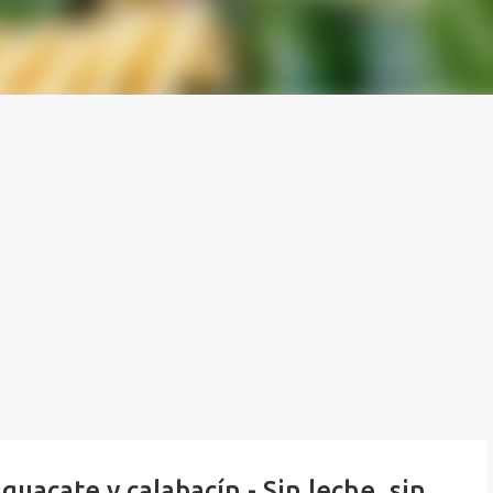
acate y calabacín - Sin leche, sin