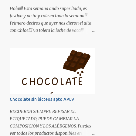
Hola!!!! Esta semana ando super liada, es
festivo y no hay cole en toda la semana!!!
Primero deciros que ayer nos dieron el alta
con Chloe!!!! ya tolera la leche de vaca!!!
Estamos que no nos lo creemos, no sabéis la
ilusión que me hizo comprar una lata de
leche de fórmula!! Bueno os dejo una receta
de potitos, hemos introducido ya el cerdo.
INGREDIENTES: Para 5 potitos de unos
120gr. -3 filetes de solomillo de cerdo -1
zanahoria -1 patata mediana -1 tomate -1/2
calabacín -1 trozo de puerro -1 trozo de
calabaza -Aceite de oliva Pelamos la
Chocolate sin lácteos apto APLV
verdura, la lavamos y la troceamos en trozos
pequeños, la ponemos en una olla junto con
RECUERDA SIEMPRE REVISAR EL
el solomillo, cubrimos de agua, una vez
ETIQUETADO, PUEDE CAMBIAR LA
arranque a hervir dejamos unos 15min.
COMPOSICIÓN Y LOS ALÉRGENOS. Puedes
(comprobamos que la patata esté blandita)
ver todos los productos disponibles en