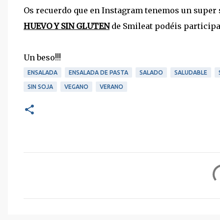
Os recuerdo que en Instagram tenemos un super s
HUEVO Y SIN GLUTEN
de Smileat podéis partici
Un beso!!!
ENSALADA
ENSALADA DE PASTA
SALADO
SALUDABLE
SIN SOJA
VEGANO
VERANO
C
o
m
e